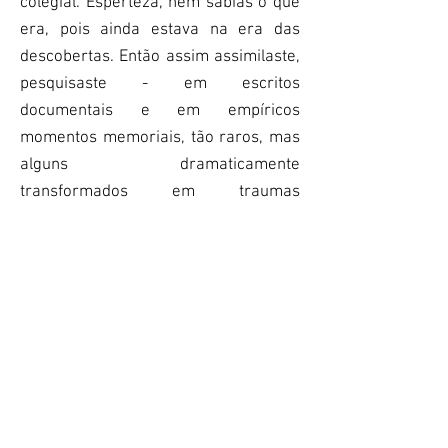
colegial. Esperteza, nem sabias o que
era, pois ainda estava na era das
descobertas. Então assim assimilaste,
pesquisaste - em escritos
documentais e em empíricos
momentos memoriais, tão raros, mas
alguns dramaticamente
transformados em traumas
hiperbólicos. Tiveste sorte de ser
aceito pelo destino, de ser inteligente
ao pensar no infinito, em ter dialogado
com o todo universal e de ter sorrido
para a vida em suas particularidades,
nas quais te abraçaram, pois nunca
seria de outra forma, e te deram uma
gama de possibilidades cósmicas
alucinadas por psicoativos bélicos da